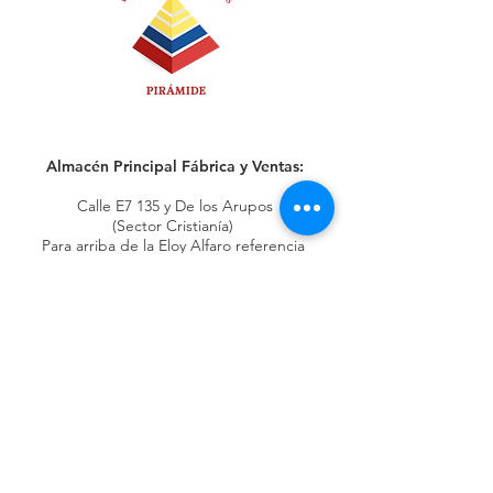
Almacén Principal Fábrica y Ventas:
Calle E7 135 y De los Arupos
(Sector Cristianía)
Para arriba de la Eloy Alfaro referencia
subir por la esquina del Tuti
Contacto:
022 807 613
/
022 807 614
096 906 1313
/
098 749 1165
email:
fabricavitrinasbuenano@gmail.com
Almacén Diego de Vasquez
Av. Diego de Vasquez N64-57 y