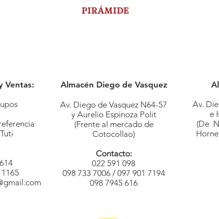
y Ventas:
Almacén Diego de Vasquez
A
rupos
Av. Di
Av. Diego de Vasquez N64-57
e 
y Aurelio Espinoza Polit
 referencia
(De N
(Frente al mercado de
 Tuti
Horne
Cotocollao)
Contacto:
 614
022 591 098
 1165
098 733 7006 /
097 901 7194
o@gmail.com
098 7945 616