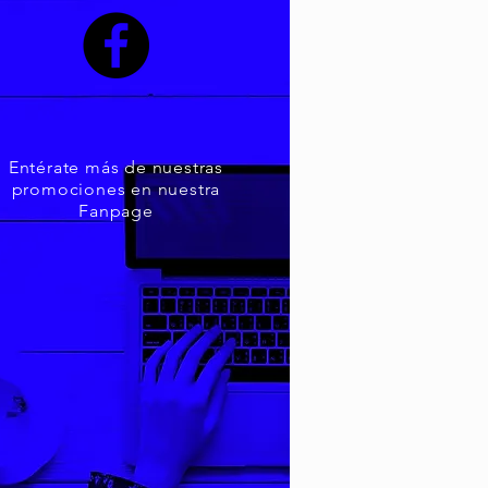
Entérate más de nuestras
promociones en nuestra
Fanpage