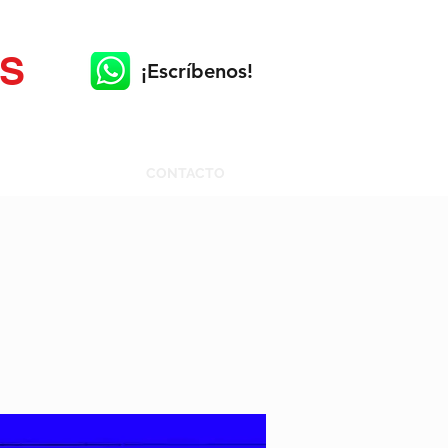
AS
¡Escríbenos!
A PANADERA
CONTACTO